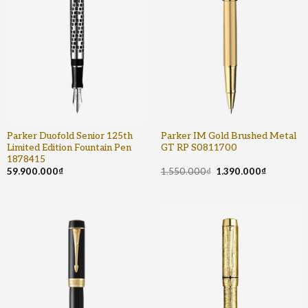
Parker Duofold Senior 125th
Parker IM Gold Brushed Metal
Limited Edition Fountain Pen
GT RP S0811700
1878415
59.900.000
₫
1.550.000
₫
1.390.000
₫