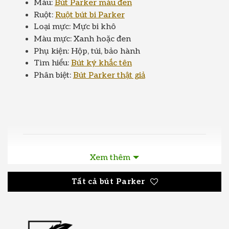
Màu:
Bút Parker màu đen
Ruột:
Ruột bút bi Parker
Loại mực: Mực bi khô
Màu mực: Xanh hoặc đen
Phụ kiện: Hộp, túi, bảo hành
Tìm hiểu:
Bút ký khắc tên
Phân biệt:
Bút Parker thật giả
Bút bi Parker Jotter Bond Street Black CT
Xem thêm
Ballpoint Pen 1953184
Tất cả bút Parker
Chào mừng bạn đến với thế giới của sự thanh
lịch và tiện ích! Bút bi Parker Jotter Bond
Street Black CT Ballpoint Pen 1953184 với tên
gọi chi tiết
Parker Jotter Bond Street Black