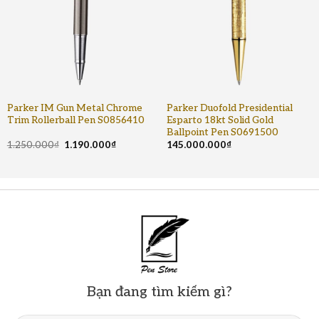
Parker IM Gun Metal Chrome
Parker Duofold Presidential
Trim Rollerball Pen S0856410
Esparto 18kt Solid Gold
Ballpoint Pen S0691500
1.250.000
₫
1.190.000
₫
145.000.000
₫
Bạn đang tìm kiếm gì?