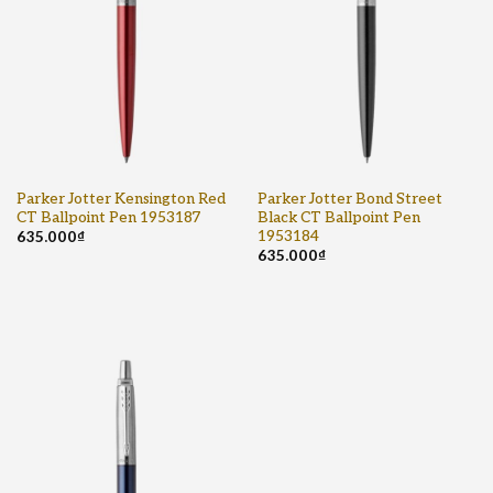
mang đến cho bạn giá cả cạnh tranh nhất trên
thị trường, kèm theo dịch vụ giao hàng tận nơi
và bảo hành quốc tế đáng tin cậy.
Trải nghiệm sự hoàn hảo:
Khám phá sự thanh
lịch và tiện ích tuyệt vời của bút bi Parker
Jotter Bond Street Black CT Ballpoint Pen
1953184 ngay hôm nay. Đưa sự chuyên nghiệp
và phong cách của bạn lên một tầm cao mới với
Parker Jotter Kensington Red
Parker Jotter Bond Street
CT Ballpoint Pen 1953187
Black CT Ballpoint Pen
chiếc bút bi giá trị này!
1953184
635.000
₫
Bút bi Parker Jotter Bond Street Black CT
635.000
₫
Ballpoint Pen 1953184 không chỉ là một sản
phẩm viết thông thường, mà còn là biểu tượng
của sự thanh lịch và tiện ích. Được bán chính
thức tại Pen Store Việt Nam, bạn có thể tin
tưởng vào chất lượng và dịch vụ mà chúng tôi
mang lại. Hãy trải nghiệm sự hoàn hảo cùng với
chiếc bút bi cao cấp này ngay hôm nay!