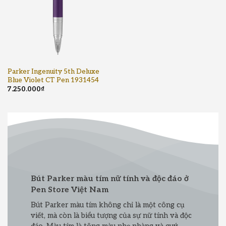
Parker Ingenuity 5th Deluxe
Blue Violet CT Pen 1931454
7.250.000
₫
Bút Parker màu tím nữ tính và độc đáo ở
Pen Store Việt Nam
Bút Parker màu tím không chỉ là một công cụ
viết, mà còn là biểu tượng của sự nữ tính và độc