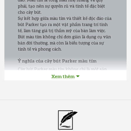
đáo. Màu tím là tông màu nhẹ nhàng và quý
phái, tạo nên sự quyến rũ và tinh tế đặc biệt
cho cây bút.
Sự kết hợp giữa màu tím và thiết kế độc đáo của
bút Parker tạo ra một vật phẩm trang trí tinh
tế, làm tăng giá trị thẩm mỹ của bàn làm việc.
Bút màu tím không chỉ đơn giản là dụng cụ văn
bản đời thường, mà còn là biểu tượng của sự
tinh tế và phong cách.
Ý nghĩa của cây bút Parker màu tím
Cây bút Parker màu tím không chỉ là một sản
phẩm văn phòng thông thường, mà còn mang
Xem thêm
theo ý nghĩa tinh tế và sâu sắc. Màu tím thường
được liên kết với sự quý phái, nữ tính, và sự
sáng tạo. Dưới đây là những ý nghĩa mà một cây
bút màu tím có thể mang lại:
1. Tinh tế và sang trọng:
Màu tím thường là
biểu tượng của sự tinh tế và sang trọng. Cây bút
màu tím cao cấp không chỉ là dụng cụ viết, mà
còn là một phụ kiện thể hiện phong cách và
đẳng cấp của người sử dụng. Sự hòa quyện giữa