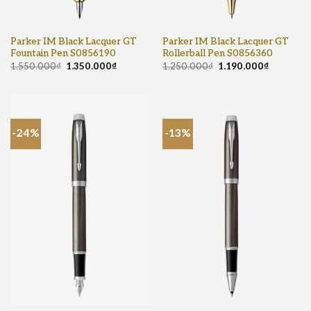
Parker IM Black Lacquer GT
Parker IM Black Lacquer GT
Fountain Pen S0856190
Rollerball Pen S0856360
1.550.000
₫
1.350.000
₫
1.250.000
₫
1.190.000
₫
-24%
-13%