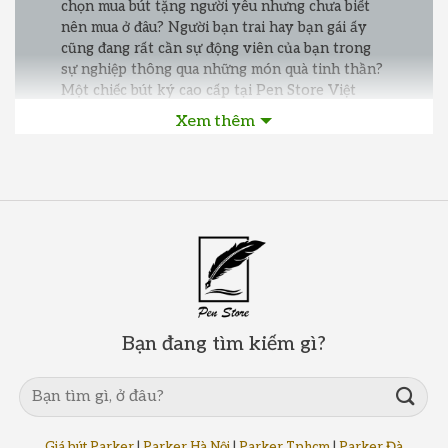
chọn mua bút tặng người yêu nhưng chưa biết
nên mua ở đâu? Người bạn trai hay bạn gái ấy
cũng đang rất cần sự động viên của bạn trong
sự nghiệp thông qua những món quà tinh thần?
Một chiếc bút ký cao cấp tại Pen Store Việt
Nam sẽ chia sẻ tất cả điều đó với bạn. Hãy cùng
Xem thêm
chiêm ngưỡng và lựa chọn bộ sưu tập các mẫu
bút quà tặng đẹp nhất, cao cấp nhất mang nhiều
ý nghĩa đến từ
Thương hiệu Parker
đang có
mặt tại website của chúng tôi ngay trên đây…!
Bạn đang tìm kiếm gì?
Giá bút Parker
|
Parker Hà Nội
|
Parker Tphcm
|
Parker Đà