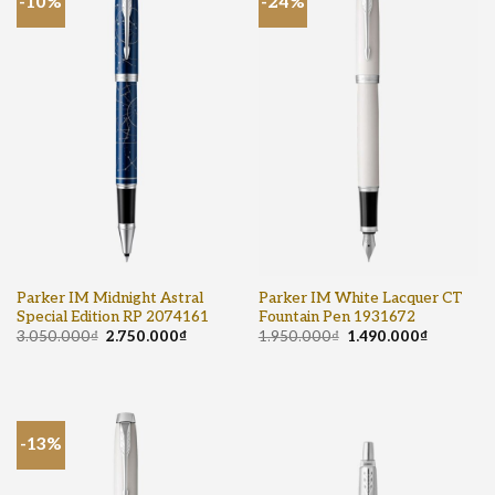
-10%
-24%
Parker IM Midnight Astral
Parker IM White Lacquer CT
Special Edition RP 2074161
Fountain Pen 1931672
3.050.000
₫
2.750.000
₫
1.950.000
₫
1.490.000
₫
-13%