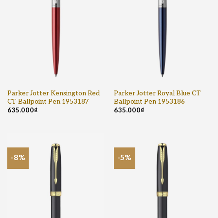
Parker Jotter Kensington Red
Parker Jotter Royal Blue CT
CT Ballpoint Pen 1953187
Ballpoint Pen 1953186
635.000
₫
635.000
₫
-8%
-5%