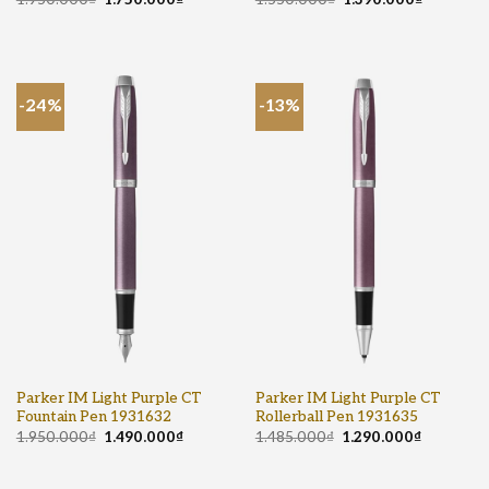
1.950.000
₫
1.750.000
₫
1.550.000
₫
1.390.000
₫
-24%
-13%
Parker IM Light Purple CT
Parker IM Light Purple CT
Fountain Pen 1931632
Rollerball Pen 1931635
1.950.000
₫
1.490.000
₫
1.485.000
₫
1.290.000
₫