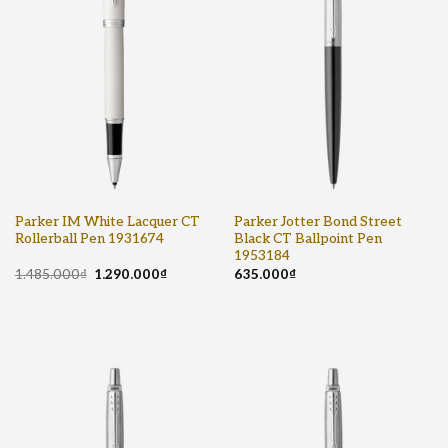
Parker IM White Lacquer CT
Parker Jotter Bond Street
Rollerball Pen 1931674
Black CT Ballpoint Pen
1953184
1.485.000
₫
1.290.000
₫
635.000
₫