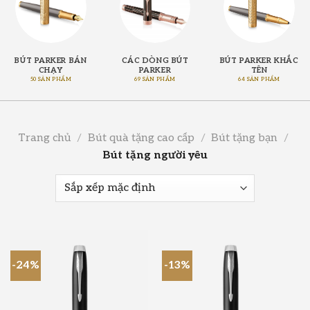
BÚT PARKER BÁN
CÁC DÒNG BÚT
BÚT PARKER KHẮC
CHẠY
PARKER
TÊN
50 SẢN PHẨM
69 SẢN PHẨM
64 SẢN PHẨM
Trang chủ
/
Bút quà tặng cao cấp
/
Bút tặng bạn
/
Bút tặng người yêu
-24%
-13%