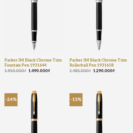
Parker IM Black Chrome Trim
Parker IM Black Chrome Trim
Fountain Pen 1931644
Rollerball Pen 1931658
1.950.000
₫
1.490.000
₫
1.485.000
₫
1.290.000
₫
-24%
-13%