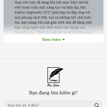
thay thế ruột dễ dàng khi hết mực. Một thế hệ
viết hoàn toàn mới, sáng tạo và hiện đại, bút
Parker Ingenuity 2017 phù hợp và đáp ứng với
mọi phong cách viết, tạo ra những nét chữ trơn
tru, mịn màng với cảm giác lướt nhẹ dễ dàng nhờ
vào công nghệ mới nhất được vận dụng của
hãng
Parker
. Thiết kế nổi bật vượt trội theo xu
hướng năng động hiện đại, bút viết Parker 5th
Xem thêm
2017 là phụ kiện quan trọng để mang đi bất cứ
nơi đâu cần đến sự hoàn hảo…! Pen Store Việt
Nam xin chia sẻ bộ sưu tập Parker Ingenuity
2017 thế hệ 5th ngay sau đây…!
Bạn đang tìm kiếm gì?