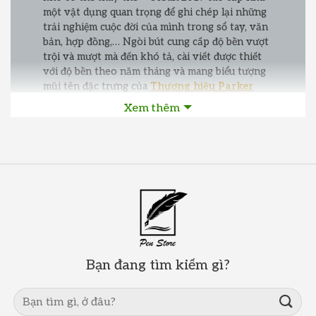
một vật dụng quan trọng để ghi chép lại những
trải nghiệm cuộc đời của mình trong sổ tay, văn
bản, hợp đồng,… Ngòi bút cung cấp độ bền vượt
trội và mượt mà đến khó tả, cài viết được thiết
với độ bền theo năm tháng và mang biểu tượng
mũi tên đặc trưng của
Thương hiệu Parker
thân quen…! Urban 2017 chính hãng vẫn hiện
Xem thêm
diện với 3 dòng truyền thống là bút máy, bút dạ
bi và bút bi. Hãy cùng đại diện Pen Store Việt
Nam trải nghiệm và cảm nhận…!
Bạn đang tìm kiếm gì?