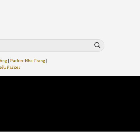
hòng
|
Parker Nha Trang
|
iểu Parker