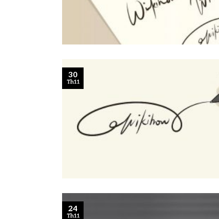
30
Th11
24
Th11