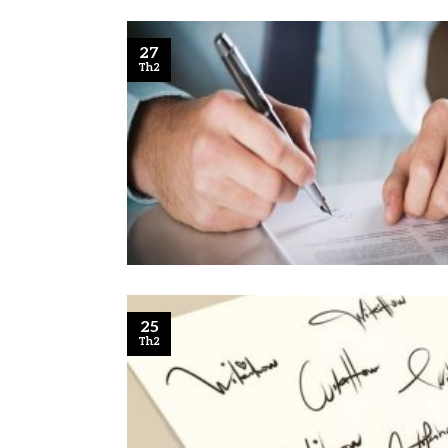
27
Th2
25
Th2