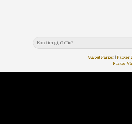
Giá bút Parker
|
Parker 
Parker Vũ