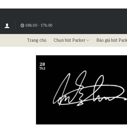
08h:00 - 17h:00
Trang chủ
Chọn bút Parker
Báo giá bút Par
28
Th2