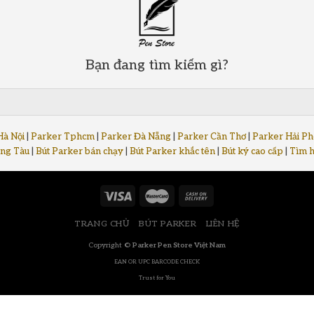
Bạn đang tìm kiếm gì?
Hà Nội
|
Parker Tphcm
|
Parker Đà Nẵng
|
Parker Cần Thơ
|
Parker Hải P
ng Tàu
|
Bút Parker bán chạy
|
Bút Parker khắc tên
|
Bút ký cao cấp
|
Tìm h
TRANG CHỦ
BÚT PARKER
LIÊN HỆ
Copyright ©
Parker Pen Store Việt Nam
EAN OR UPC BARCODE CHECK
Trust for You