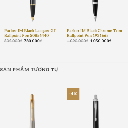
Parker IM Black Lacquer GT
Parker IM Black Chrome Trim
Ballpoint Pen S0856440
Ballpoint Pen 1931665
805.000
₫
780.000
₫
1.090.000
₫
1.050.000
₫
SẢN PHẨM TƯƠNG TỰ
-4%