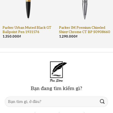
Parker Urban Muted Black GT
Parker IM Premium Chiseled
Ballpoint Pen 1931576
Shiny Chrome CT BP S0908660
1.350.000
₫
1.290.000
₫
Bạn đang tìm kiếm gì?