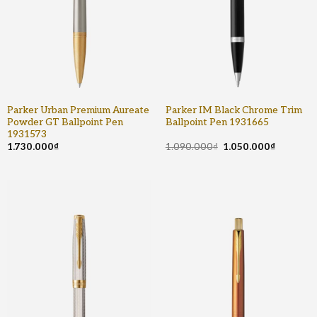
Parker Urban Premium Aureate
Parker IM Black Chrome Trim
Powder GT Ballpoint Pen
Ballpoint Pen 1931665
1931573
1.730.000
₫
1.090.000
₫
1.050.000
₫