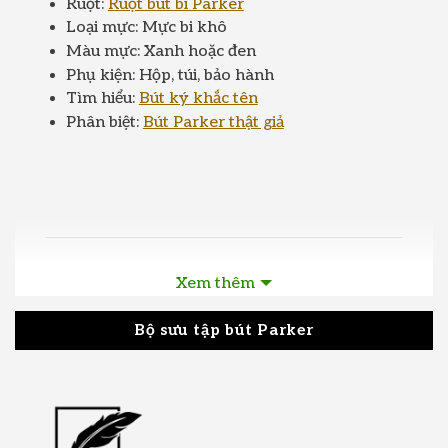
Ruột:
Ruột bút bi Parker
Loại mực: Mực bi khô
Màu mực: Xanh hoặc đen
Phụ kiện: Hộp, túi, bảo hành
Tìm hiểu:
Bút ký khắc tên
Phân biệt:
Bút Parker thật giả
Bút bi Parker mạ vàng Parker IM Gold
Xem thêm
Brushed Metal GT BP S0736980
Bộ sưu tập bút Parker