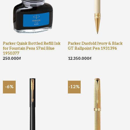
giao hàng toàn quốc miễn phí từ 4 ruột (2 vỉ)
trở lên.
• Nhận hàng mới thanh toán.
• Đổi trả miễn phí.
Nhanh chóng liên hệ với Pen Store Việt Nam –
Đại lý bán ruột Parker Gel mực đen 1950362
uy tín, cao cấp, chính hãng tại Việt Nam. Chúng
Parker Quink Bottled Refill Ink
Parker Duofold Ivory & Black
for Fountain Pens 57ml Blue
GT Ballpoint Pen 1931396
tôi sẽ luôn phục vụ khách hàng chu đáo và tận
1950377
tình nhất.
250.000
₫
12.350.000
₫
-6%
-12%