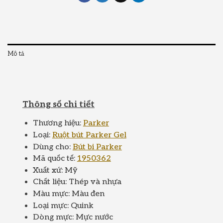
Mô tả
Thông số chi tiết
Thương hiệu:
Parker
Loại:
Ruột bút Parker Gel
Dùng cho:
Bút bi Parker
Mã quốc tế:
1950362
Xuất xứ: Mỹ
Chất liệu: Thép và nhựa
Màu mực: Màu đen
Loại mực: Quink
Dòng mực: Mực nước