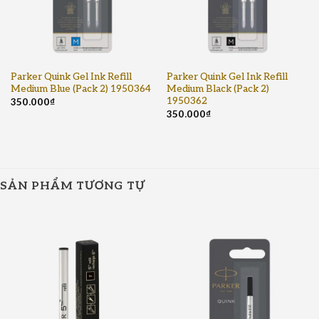
Parker Quink Gel Ink Refill
Parker Quink Gel Ink Refill
Medium Blue (Pack 2) 1950364
Medium Black (Pack 2)
1950362
350.000
₫
350.000
₫
Nơi bán ruột bút Parker Gel chính hãng,
chất lượng với giá ưu đãi nhất
Pen Store Việt Nam là địa chỉ bán ruột bút
Parker Gel chất lượng và uy tín nhất hiện nay.
SẢN PHẨM TƯƠNG TỰ
Đây được xem là một trong những dòng phụ
kiện cao cấp giúp cho
Những chiếc bút bi
Parker
luôn hoạt động ổn định sau khi hết mực.
Với chiều dài 11cm cũng như sự nhỏ gọn trong
thiết kế, ruột Parker Gel mực đen Parker Quink
Gel Ink Refill Medium Black (Pack 2) 1950362
vô cùng tiện dụng cho khách hàng. Thêm vào
đó, trên thân ruột còn được khắc logo và biểu