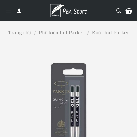
Trang chủ
/
Phụ kiện bút Parker
/
Ruột bút Parker