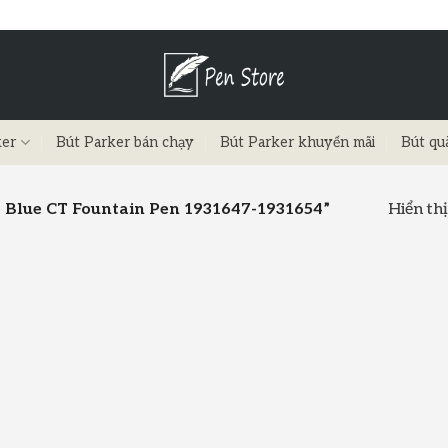
ker
Bút Parker bán chạy
Bút Parker khuyến mãi
Bút qu
Hiển thị
 Blue CT Fountain Pen 1931647-1931654”