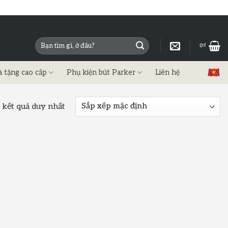
0
₫
à tặng cao cấp
Phụ kiện bút Parker
Liên hệ
 kết quả duy nhất