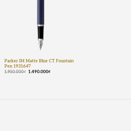
Parker IM Matte Blue CT Fountain
Pen 1931647
1.950.000
₫
1.490.000
₫