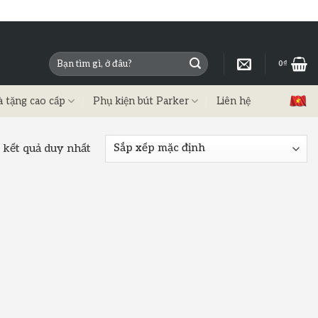
0
₫
à tặng cao cấp
Phụ kiện bút Parker
Liên hệ
 kết quả duy nhất