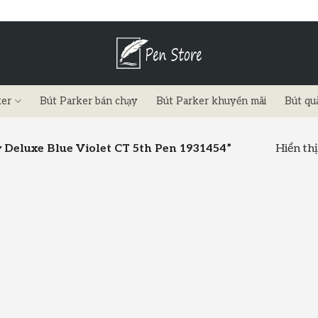
ker
Bút Parker bán chạy
Bút Parker khuyến mãi
Bút qu
Hiển thị
 Deluxe Blue Violet CT 5th Pen 1931454”