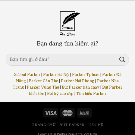
Bạn đang tìm kiếm gì?
Giá bút Parker
|
Parker Hà Nội
|
Parker Tphcm
|
Parker Đà
Nẵng
|
Parker Cần Thơ
|
Parker Hải Phòng
|
Parker Nha
Trang
|
Parker Vũng Tàu
|
Bút Parker bán chạy
|
Bút Parker
khắc tên
|
Bút ký cao cấp
|
Tìm hiểu Parker
TRANG CHỦ
BÚT PARKER
LIÊN HỆ
Copyright ©
Parker Pen Store Việt Nam