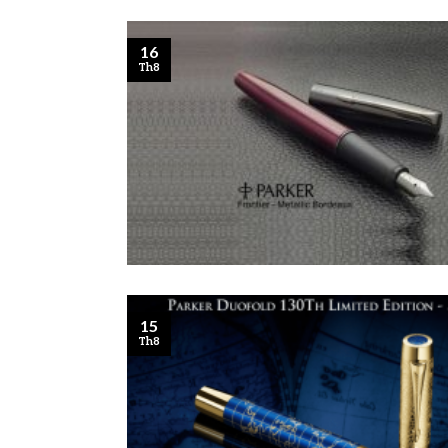
16
Th8
15
Th8