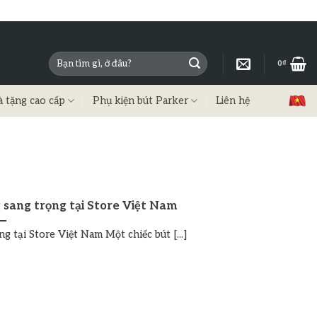
0
₫
à tặng cao cấp
Phụ kiện bút Parker
Liên hệ
sang trọng tại Store Việt Nam
 tại Store Việt Nam Một chiếc bút [...]