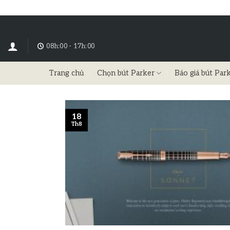
08h:00 - 17h:00
Trang chủ
Chọn bút Parker
Báo giá bút Par
18
Th8