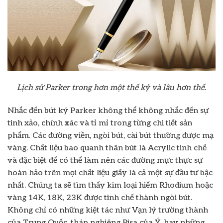
Lịch sử Parker trong hơn một thế kỷ và lâu hơn thế.
Nhắc đến bút ký Parker không thể không nhắc đến sự
tinh xảo, chính xác và tỉ mỉ trong từng chi tiết sản
phẩm. Các đường viền, ngòi bút, cài bút thường được mạ
vàng. Chất liệu bao quanh thân bút là Acrylic tinh chế
và đặc biệt để có thể làm nên các đường mực thực sự
hoàn hảo trên mọi chất liệu giấy là cả một sự đầu tư bậc
nhất. Chúng ta sẽ tìm thấy kim loại hiếm Rhodium hoặc
vàng 14K, 18K, 23K được tinh chế thành ngòi bút.
Không chỉ có những kiệt tác như Vạn lý trường thành
của Trung Quốc, tháp nghiêng Pisa của Ý, hay những