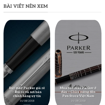
BÀI VIẾT NÊN XEM
Bút máy Parker giá rẻ
Mua bút máy Parker ở
– Rủi ro và nơi bán
đâu – Chào mừng đến
chính hãng uy tín
Pen Store Việt Nam
31/08/2018
31/08/2018