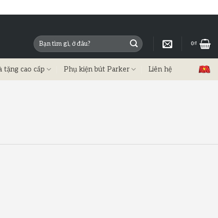
0
₫
à tặng cao cấp
Phụ kiện bút Parker
Liên hệ