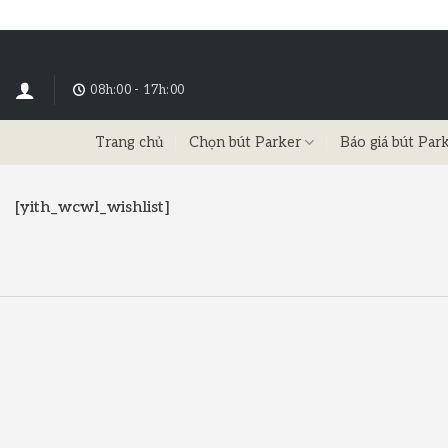
08h:00 - 17h:00
Trang chủ
Chọn bút Parker
Báo giá bút Par
[yith_wcwl_wishlist]