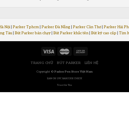
Hà Nội
|
Parker Tphcm
|
Parker Đà Nẵng
|
Parker Cần Thơ
|
Parker Hải P
ng Tàu
|
Bút Parker bán chạy
|
Bút Parker khắc tên
|
Bút ký cao cấp
|
Tìm h
TRANG CHỦ
BÚT PARKER
LIÊN HỆ
Copyright ©
Parker Pen Store Việt Nam
EAN OR UPC BARCODE CHECK
Trust for You