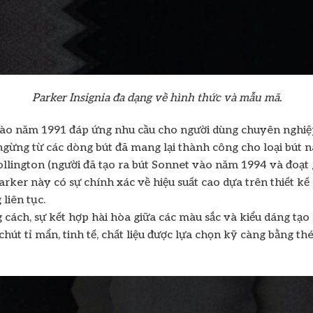
Parker Insignia đa dạng về hình thức và mẫu mã.
n vào năm 1991 đáp ứng nhu cầu cho người dùng chuyên nghiệp
ngừng từ các dòng bút đã mang lại thành công cho loại bút nà
ollington (người đã tạo ra bút Sonnet vào năm 1994 và đoạt
rker này có sự chính xác về hiệu suất cao dựa trên thiết k
 liên tục.
g cách, sự kết hợp hài hòa giữa các màu sắc và kiểu dáng tạ
 chút tỉ mẩn, tinh tế, chất liệu được lựa chọn kỹ càng bằng 