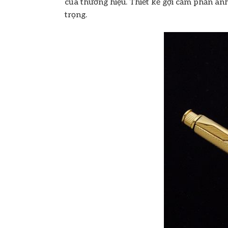
của thương hiệu. Thiết kế gợi cảm phản ánh
trọng.