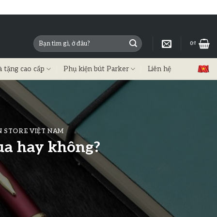
0
₫
à tặng cao cấp
Phụ kiện bút Parker
Liên hệ
N STORE VIỆT NAM
mua hay không?