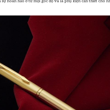
 sự hoàn hảo ở từ mọi góc độ và là phụ kiện cần thiết cho 