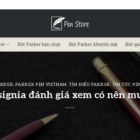
ker
Bút Parker bán chạy
Bút Parker khuyến mãi
Bút qu
ARKER
,
PARKER PEN VIETNAM
,
TÌM HIỂU PARKER
,
TIN TỨC PE
signia đánh giá xem có nên 