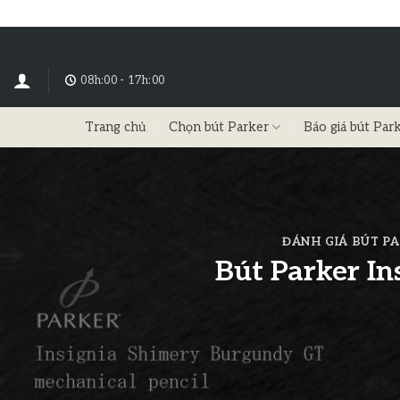
08h:00 - 17h:00
Trang chủ
Chọn bút Parker
Báo giá bút Par
ĐÁNH GIÁ BÚT P
Bút Parker In