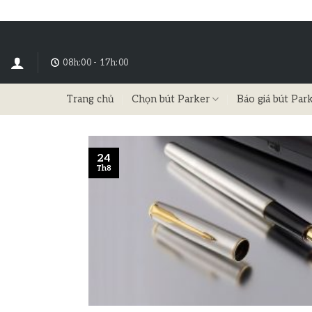
08h:00 - 17h:00
Trang chủ
Chọn bút Parker
Báo giá bút Par
24
Th8