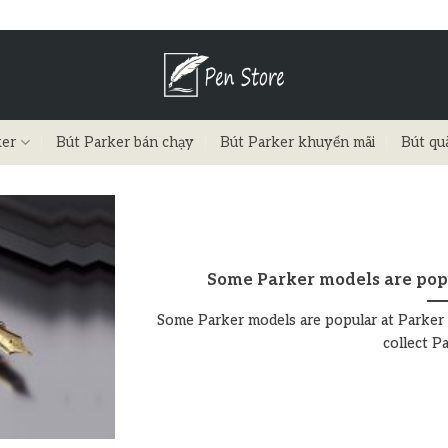
ker
Bút Parker bán chạy
Bút Parker khuyến mãi
Bút qu
Some Parker models are pop
Some Parker models are popular at Parker
collect Par