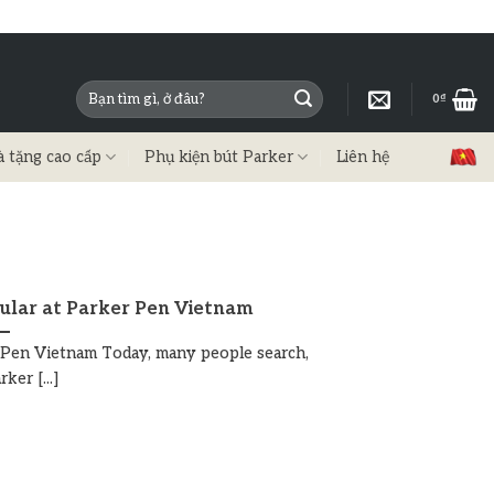
0
₫
à tặng cao cấp
Phụ kiện bút Parker
Liên hệ
ular at Parker Pen Vietnam
 Pen Vietnam Today, many people search,
ker [...]